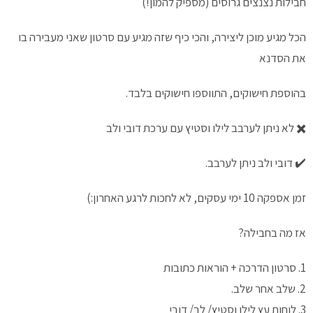
חבילות נצנצים גרוסים (מספיק להמון!)
הכל מגיע מוכן ליצירה,
והכי כיף שזה מגיע עם סרטון שאני מעבירה בו
את הסדנא
בהוספת חישוקים, התווספו חישוקים בלבד.
✖️ לא ניתן לערבב לילו וסטיץ עם ערכת דובי ולב
✔️ דובי ולב ניתן לערבב.
זמן אספקה 10 ימי עסקים, לא לחכות לרגע האחרון:)
אז מה בחבילה?
1. סרטון הדרכה + הוראות כתובות
2. שלב אחר שלב.
3. לוחות עץ לילו וסטיץ/ לב/ דובי