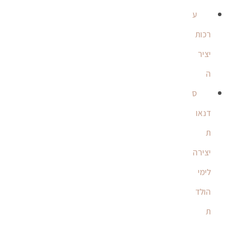
ע
רכות
יציר
ה
ס
דנאו
ת
יצירה
לימי
הולד
ת