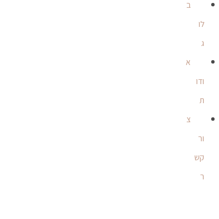
ב
לו
ג
א
ודו
ת
צ
ור
קש
ר