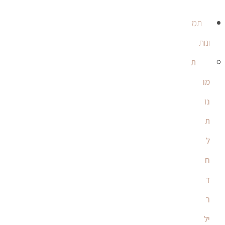
תמ
ונות
ת
מו
נו
ת
ל
ח
ד
ר
יל