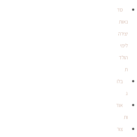
סד
נאות
יצירה
לימי
הולד
ת
בלו
ג
אוד
ות
צור