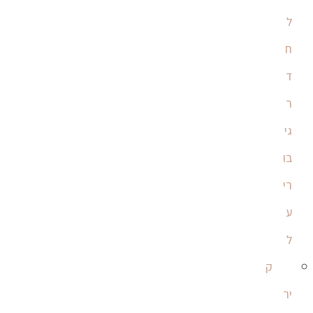
ל
ח
ד
ר
גי
בו
רי
ע
ל
ק
יר