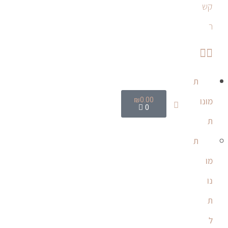
קש
ר
ת
₪
0.00
מונו
0
ת
ת
מו
נו
ת
ל