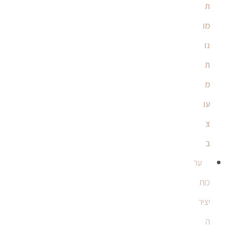
ת
מו
נו
ת
מ
עו
צ
ב
ער
כות
יציר
ה