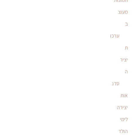
תמונות
מעוצ
ב
ערכו
ת
יציר
ה
סדנ
אות
יצירה
לימי
הולד