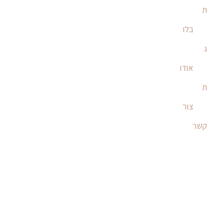
ת
בלו
ג
אודו
ת
צור
קשר
מדבקות קיר