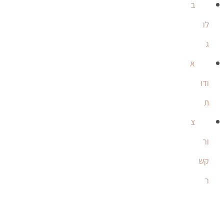
ב
לו
ג
א
ודו
ת
צ
ור
קש
ר