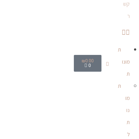
קש
ר
ת
₪
0.00
מונו
0
ת
ת
מו
נו
ת
ל