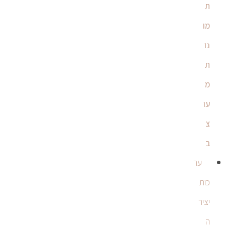
ת
מו
נו
ת
מ
עו
צ
ב
ער
כות
יציר
ה