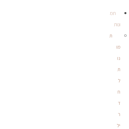
תמ
ונות
ת
מו
נו
ת
ל
ח
ד
ר
יל