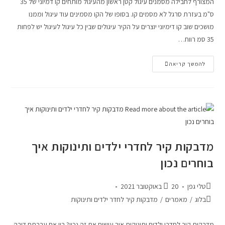
המצורף לחבילה מסמנים עיגול קטן ראשון מהעיגול מותחים קו דמיוני של 35
ס"מ בעזרת סרגל לא מסמים קו. בסופו של הקו מסמינים עוד עיגול וממנו
מושכים שוב קו דימיוני יוצרים על הקיר עיגולים שבין כל עיגול לעיגול יש לפחות
35 סמ רווח…
להמשך קריאה
מדבקות קיר לחדרי ילדים ותינוקות איך
בוחרים נכון
טלי גפן
20 באוקטובר 2021
בלוג
/
מאמרים
/
מדבקות קיר לחדר ילדים ותינוקות
מדבקות קיר לחדרי ילדים ותינוקות איך עושים את זה נכון? בין אם עברתם דירה