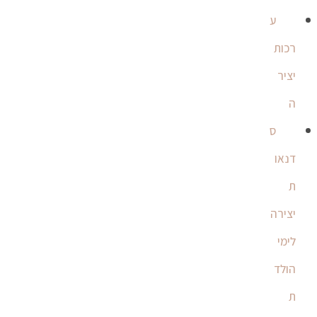
ע
רכות
יציר
ה
ס
דנאו
ת
יצירה
לימי
הולד
ת