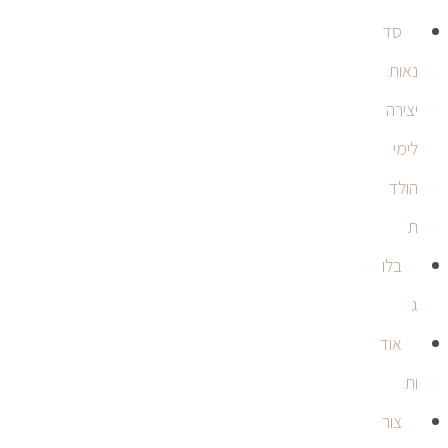
סד
נאות
יצירה
לימי
הולד
ת
בלו
ג
אוד
ות
צור