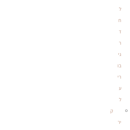
ל
ח
ד
ר
גי
בו
רי
ע
ל
ק
יר