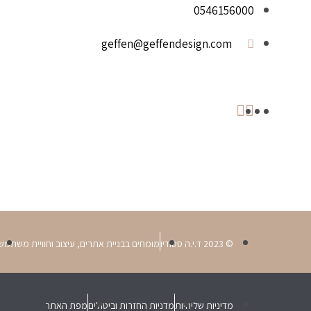
0546156000
geffen@geffendesign.com
© 2023 ד.י.ה סטודיו
מומחים בבניית אתרים, עיצוב וחוויית משתמש
מדיניות שליחיות
מדניות החזרות וביטולים
מפת האתר