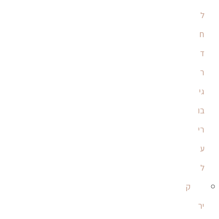
ל
ח
ד
ר
גי
בו
רי
ע
ל
ק
יר