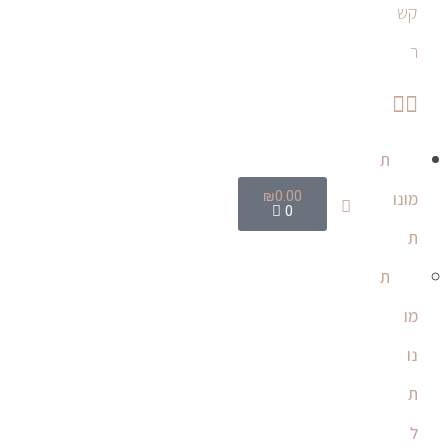
קש
ר
ת
₪
0.00
מונו
0
ת
ת
מו
נו
ת
ל