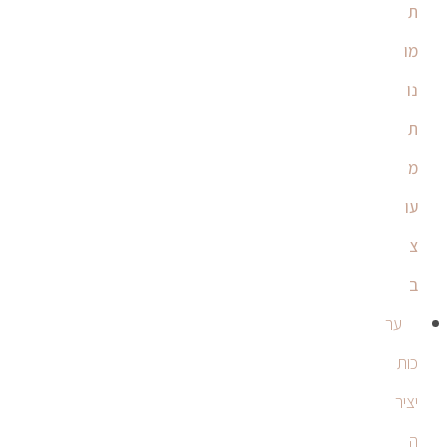
ת
מו
נו
ת
מ
עו
צ
ב
ער
כות
יציר
ה