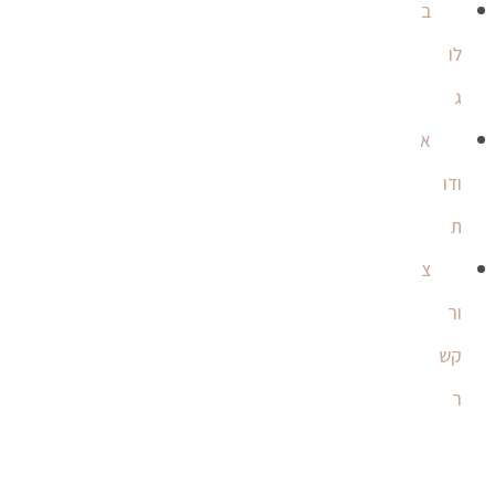
ב
לו
ג
א
ודו
ת
צ
ור
קש
ר