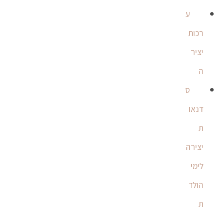
ע
רכות
יציר
ה
ס
דנאו
ת
יצירה
לימי
הולד
ת