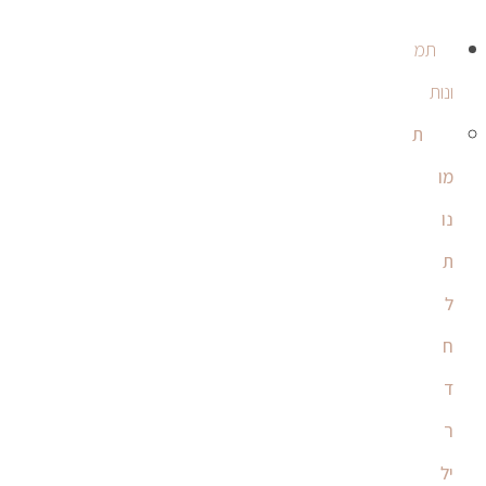
תמ
ונות
ת
מו
נו
ת
ל
ח
ד
ר
יל