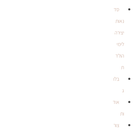
סד
נאות
יצירה
לימי
הולד
ת
בלו
ג
אוד
ות
צור