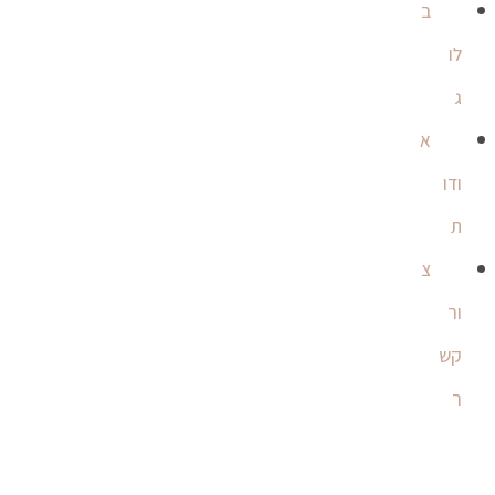
ב
לו
ג
א
ודו
ת
צ
ור
קש
ר