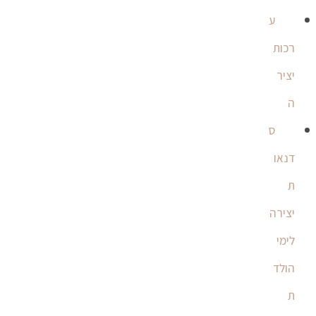
ע
רכות
יציר
ה
ס
דנאו
ת
יצירה
לימי
הולד
ת