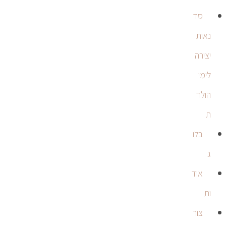
סד
נאות
יצירה
לימי
הולד
ת
בלו
ג
אוד
ות
צור