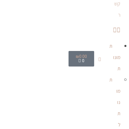
קש
ר
ת
₪
0.00
מונו
0
ת
ת
מו
נו
ת
ל