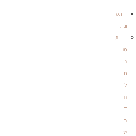
תמ
ונות
ת
מו
נו
ת
ל
ח
ד
ר
יל