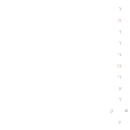
ל
ח
ד
ר
גי
בו
רי
ע
ל
ק
יר