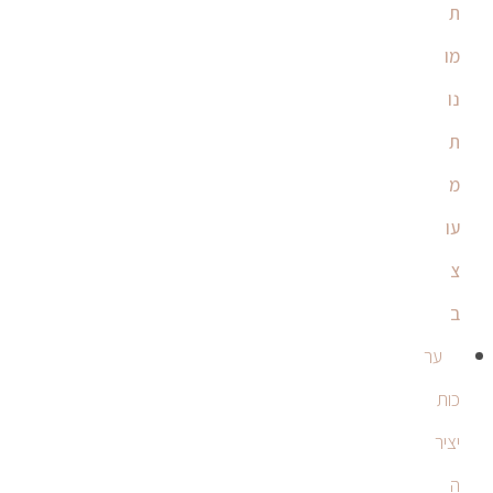
ת
מו
נו
ת
מ
עו
צ
ב
ער
כות
יציר
ה