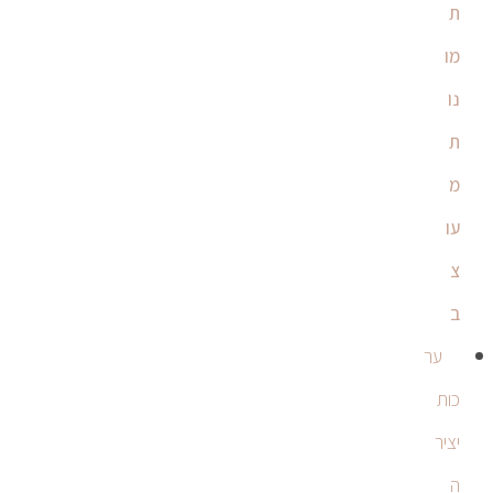
ת
מו
נו
ת
מ
עו
צ
ב
ער
כות
יציר
ה