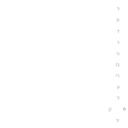
ל
ח
ד
ר
גי
בו
רי
ע
ל
ק
יר