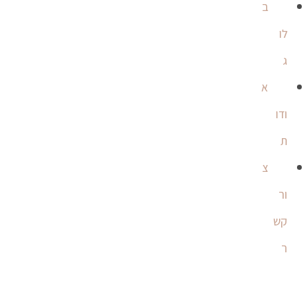
ב
לו
ג
א
ודו
ת
צ
ור
קש
ר