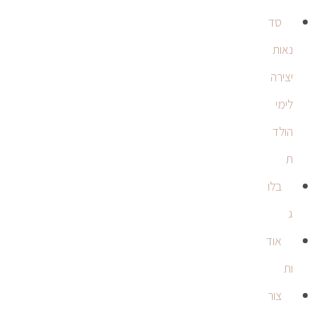
סד
נאות
יצירה
לימי
הולד
ת
בלו
ג
אוד
ות
צור