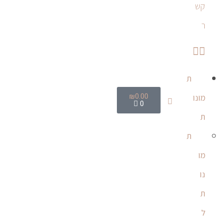
קש
ר
ת
₪
0.00
מונו
0
ת
ת
מו
נו
ת
ל