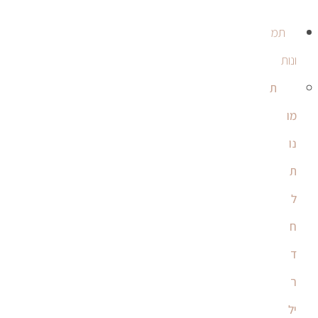
תמ
ונות
ת
מו
נו
ת
ל
ח
ד
ר
יל