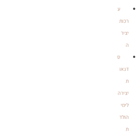
ע
רכות
יציר
ה
ס
דנאו
ת
יצירה
לימי
הולד
ת