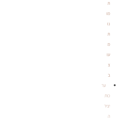
ת
מו
נו
ת
מ
עו
צ
ב
ער
כות
יציר
ה