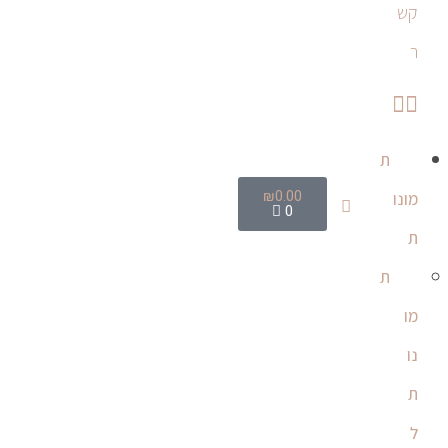
קש
ר
ת
₪
0.00
מונו
0
ת
ת
מו
נו
ת
ל