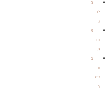
ב
לו
ג
א
ודו
ת
צ
ור
קש
ר