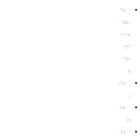
סד
נאות
יצירה
לימי
הולד
ת
בלו
ג
אוד
ות
צור