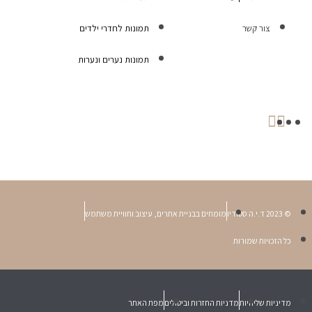
צור קשר
תמונות לחדרי ילדים
תמונות נערים ונערות
© 2023 ד.י.ה סטודיו
מומחים בבניית אתרים, עיצוב וחוויית משתמש
כל הזכויות שמורות
מדיניות שליחיות
מדניות החזרות וביטולים
מפת האתר