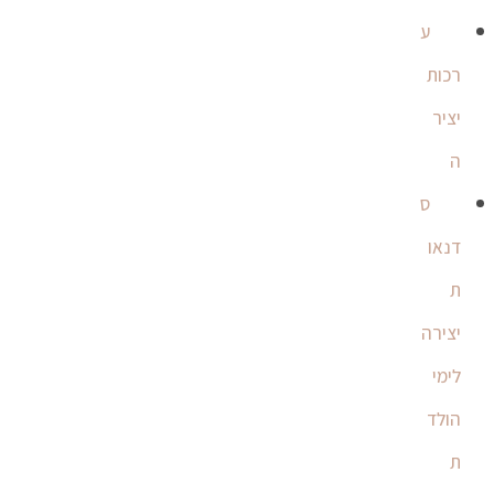
ע
רכות
יציר
ה
ס
דנאו
ת
יצירה
לימי
הולד
ת