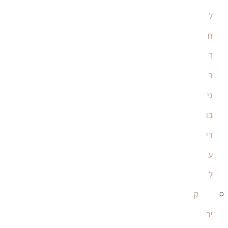
ל
ח
ד
ר
גי
בו
רי
ע
ל
ק
יר