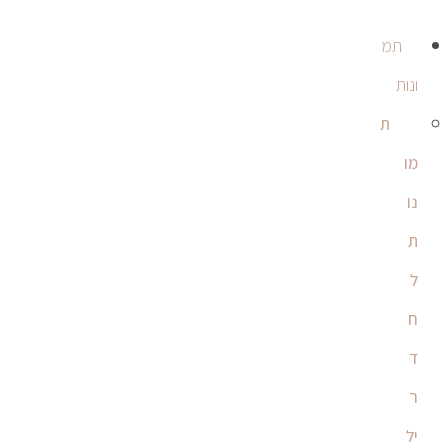
תמ
ונות
ת
מו
נו
ת
ל
ח
ד
ר
יל