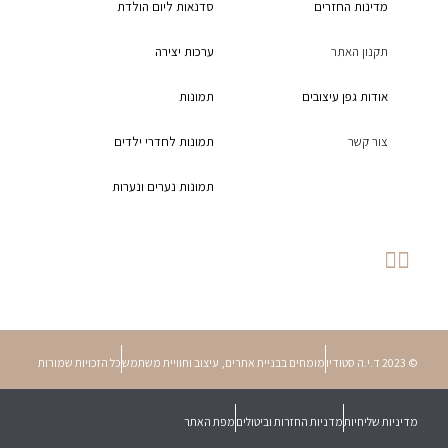
מדינות החזרים
סדנאות ליום הולדת
תקנון האתר
ערכות יצירה
אודות גפן עיצובים
תמונות
צור קשר
תמונות לחדרי ילדים
תמונות נערים ונערות
© 2023 ד.י.ה סטודיו
מומחים בבניית אתרים, עיצוב וחוויית משתמש
כל הזכויות שמורות
מדיניות שליחיות
מדניות החזרות וביטולים
מפת האתר