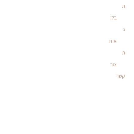
ת
בלו
ג
אודו
ת
צור
קשר
תמונות מעוצבות