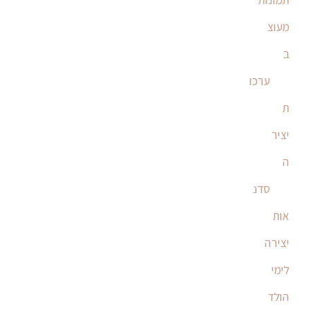
תמונות
מעוצ
ב
ערכו
ת
יציר
ה
סדנ
אות
יצירה
לימי
הולד