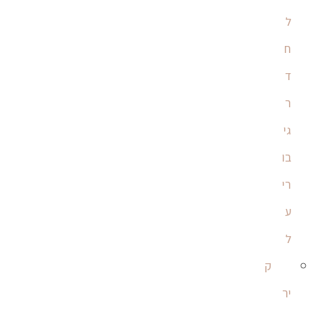
ל
ח
ד
ר
גי
בו
רי
ע
ל
ק
יר