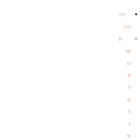
תמ
ונות
ת
מו
נו
ת
ל
ח
ד
ר
יל