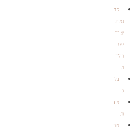
סד
נאות
יצירה
לימי
הולד
ת
בלו
ג
אוד
ות
צור