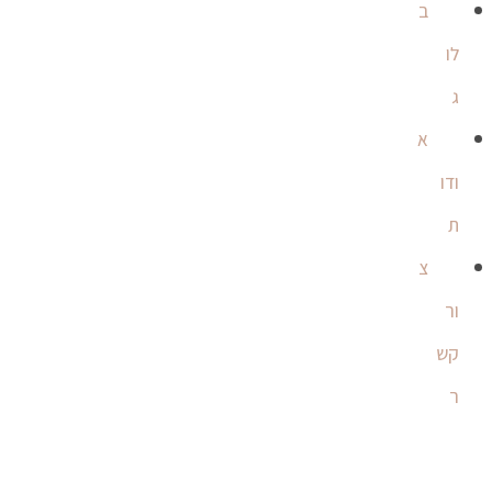
ב
לו
ג
א
ודו
ת
צ
ור
קש
ר