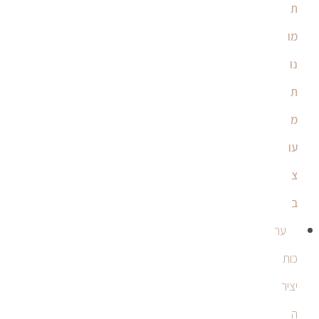
ת
מו
נו
ת
מ
עו
צ
ב
ער
כות
יציר
ה