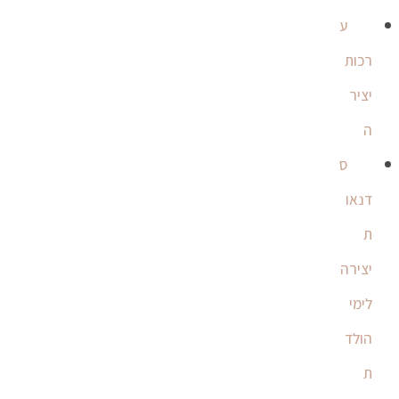
ע
רכות
יציר
ה
ס
דנאו
ת
יצירה
לימי
הולד
ת