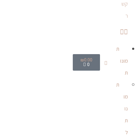
קש
ר
ת
₪
0.00
מונו
0
ת
ת
מו
נו
ת
ל